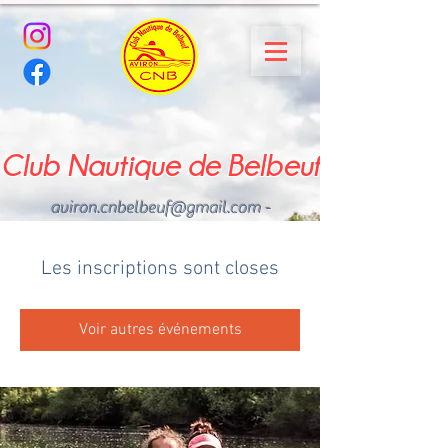
Club Nautique de Belbeuf
aviron.cnbelbeuf@gmail.com
-
02.35.02.03.33 - 06.22.49
.43.49
Les inscriptions sont closes
Voir autres événements