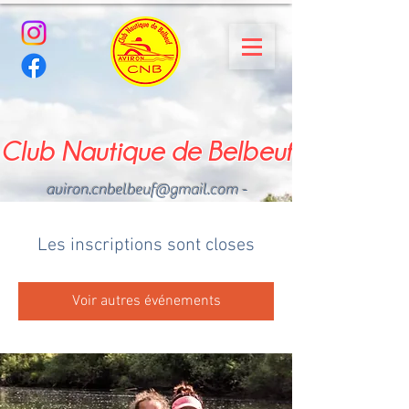
Club Nautique de Belbeuf
aviron.cnbelbeuf@gmail.com
-
02.35.02.03.33 - 06.22.49
.43.49
Les inscriptions sont closes
Voir autres événements