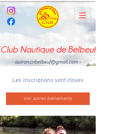
Club Nautique de Belbeuf
aviron.cnbelbeuf@gmail.com
-
02.35.02.03.33 - 06.22.49
.43.49
Les inscriptions sont closes
Voir autres événements