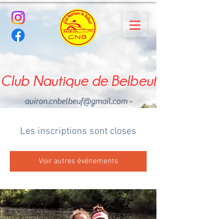
Club Nautique de Belbeuf
aviron.cnbelbeuf@gmail.com
-
02.35.02.03.33 - 06.22.49
.43.49
Les inscriptions sont closes
Voir autres événements