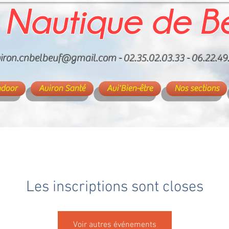
 Nautique de B
iron.cnbelbeuf@gmail.com
- 02.35.02.03.33 - 06.22.49
ndoor
Aviron Santé
Avi'Bien-être
Nos sections
Les inscriptions sont closes
Voir autres événements