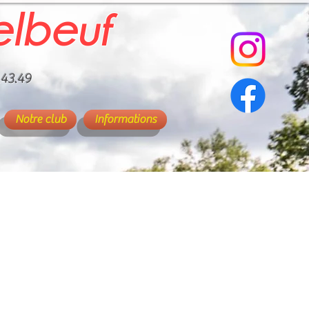
elbeuf
.43.49
Notre club
Informations