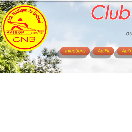
Club
av
Initiations
AviFit
Avi'