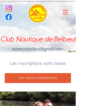
Club Nautique de Belbeuf
aviron.cnbelbeuf@gmail.com
-
02.35.02.03.33 - 06.22.49
.43.49
Les inscriptions sont closes
Voir autres événements