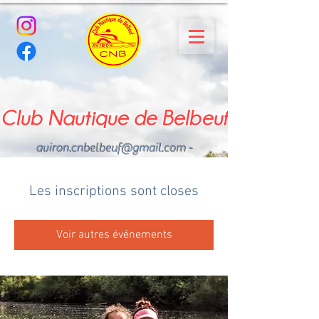
Club Nautique de Belbeuf
aviron.cnbelbeuf@gmail.com
-
02.35.02.03.33 - 06.22.49
.43.49
Les inscriptions sont closes
Voir autres événements