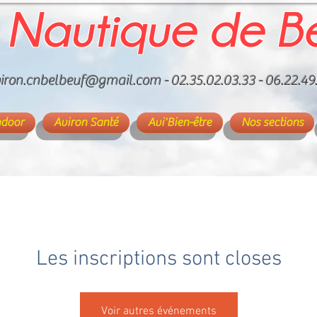
 Nautique de B
iron.cnbelbeuf@gmail.com
- 02.35.02.03.33 - 06.22.49
ndoor
Aviron Santé
Avi'Bien-être
Nos sections
Les inscriptions sont closes
Voir autres événements