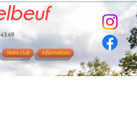
elbeuf
.43.49
Notre club
Informations