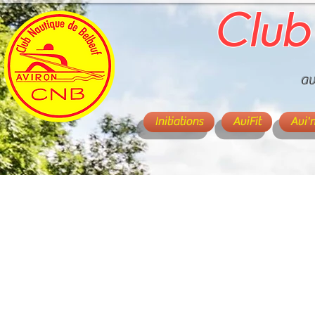
Club
av
Initiations
AviFit
Avi'