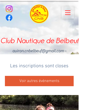
Club Nautique de Belbeuf
aviron.cnbelbeuf@gmail.com
-
02.35.02.03.33 - 06.22.49
.43.49
Les inscriptions sont closes
Voir autres événements