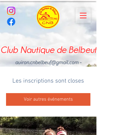
Club Nautique de Belbeuf
aviron.cnbelbeuf@gmail.com
-
02.35.02.03.33 - 06.22.49
.43.49
Les inscriptions sont closes
Voir autres événements