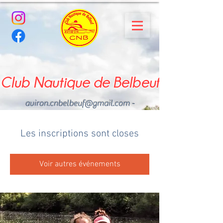
Club Nautique de Belbeuf
aviron.cnbelbeuf@gmail.com
-
02.35.02.03.33 - 06.22.49
.43.49
Les inscriptions sont closes
Voir autres événements