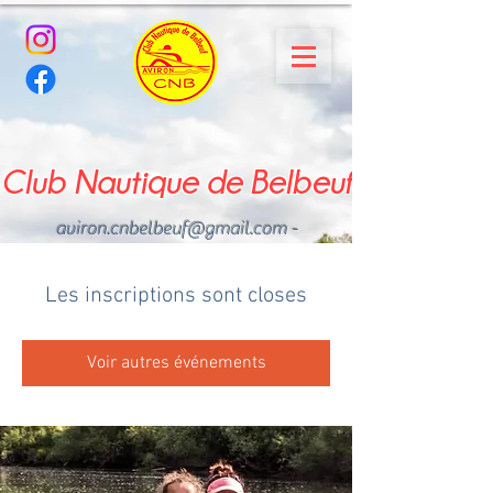
Club Nautique de Belbeuf
aviron.cnbelbeuf@gmail.com
-
02.35.02.03.33 - 06.22.49
.43.49
Les inscriptions sont closes
Voir autres événements