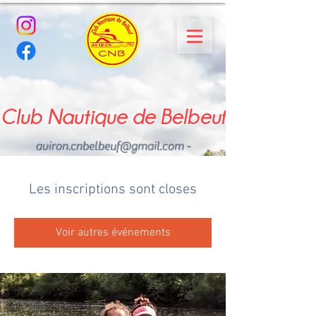
Club Nautique de Belbeuf
aviron.cnbelbeuf@gmail.com
-
02.35.02.03.33 - 06.22.49
.43.49
Les inscriptions sont closes
Voir autres événements