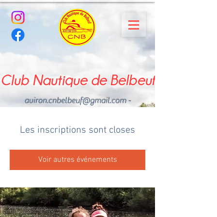
Club Nautique de Belbeuf
aviron.cnbelbeuf@gmail.com
-
02.35.02.03.33 - 06.22.49
.43.49
Les inscriptions sont closes
Voir autres événements