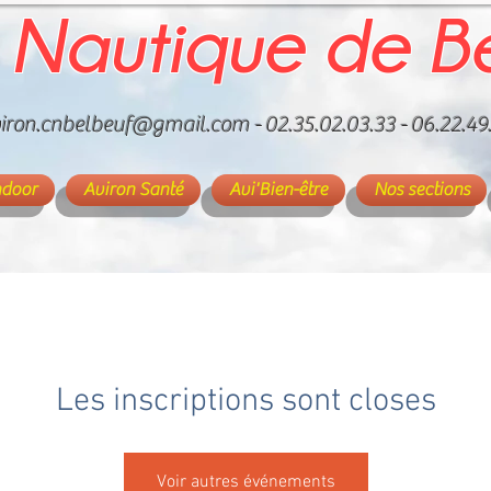
 Nautique de B
iron.cnbelbeuf@gmail.com
- 02.35.02.03.33 - 06.22.49
ndoor
Aviron Santé
Avi'Bien-être
Nos sections
Les inscriptions sont closes
Voir autres événements