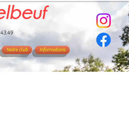
elbeuf
.43.49
Notre club
Informations