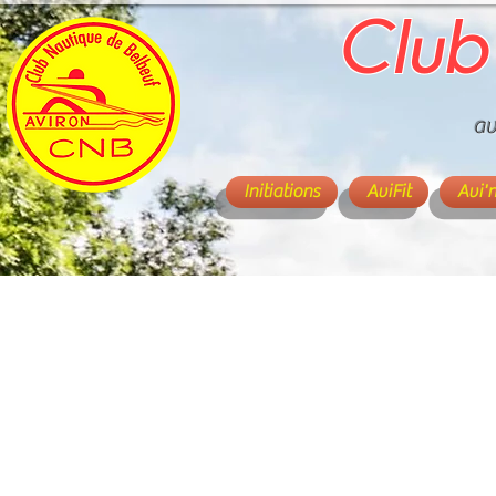
Club
av
Initiations
AviFit
Avi'