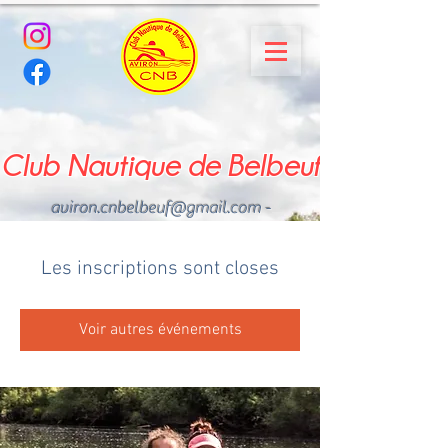
Club Nautique de Belbeuf
aviron.cnbelbeuf@gmail.com
-
02.35.02.03.33 - 06.22.49
.43.49
Les inscriptions sont closes
Voir autres événements