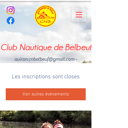
Club Nautique de Belbeuf
aviron.cnbelbeuf@gmail.com
-
02.35.02.03.33 - 06.22.49
.43.49
Les inscriptions sont closes
Voir autres événements