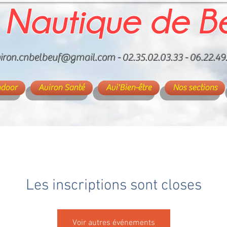
 Nautique de B
iron.cnbelbeuf@gmail.com
- 02.35.02.03.33 - 06.22.49
ndoor
Aviron Santé
Avi'Bien-être
Nos sections
Les inscriptions sont closes
Voir autres événements