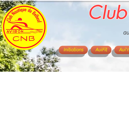
Club
av
Initiations
AviFit
Avi'