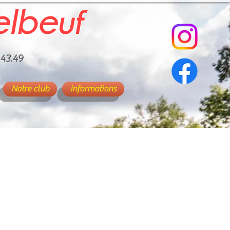
elbeuf
.43.49
Notre club
Informations