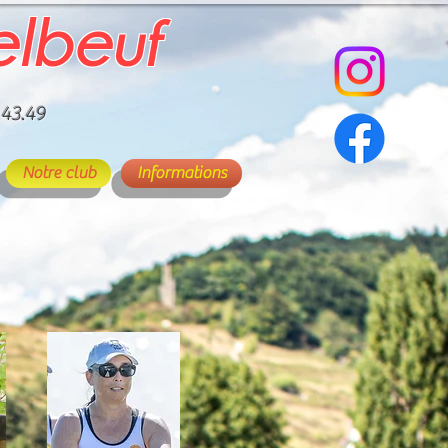
elbeuf
.43.49
Notre club
Informations