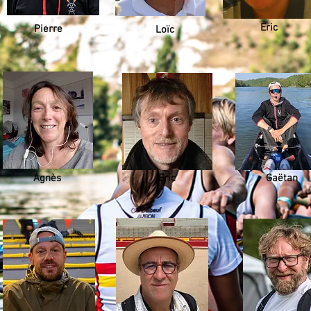
Eric
Pierre
Loïc
Agnès
Eric
Gaëtan