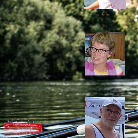
Yann
Béatrice