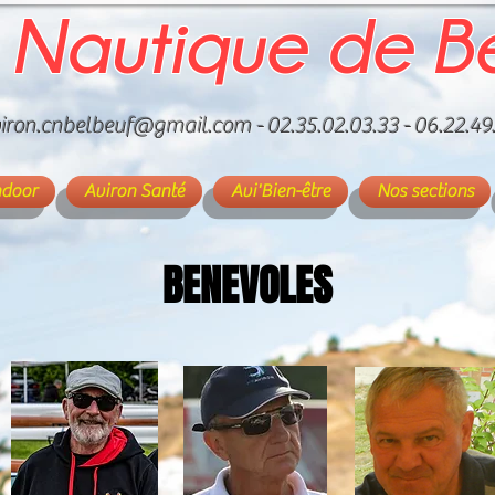
 Nautique de B
iron.cnbelbeuf@gmail.com
- 02.35.02.03.33 - 06.22.49
ndoor
Aviron Santé
Avi'Bien-être
Nos sections
BENEVOLES