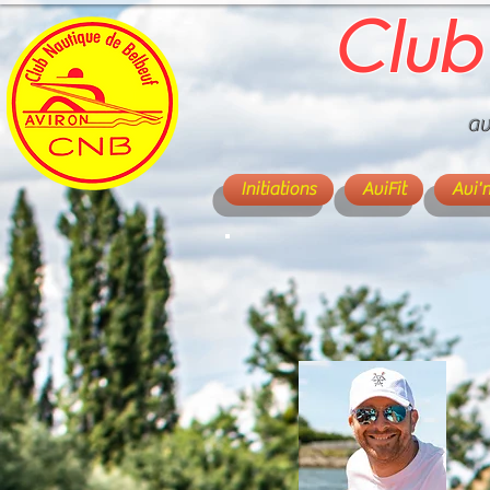
Club
av
Initiations
AviFit
Avi'