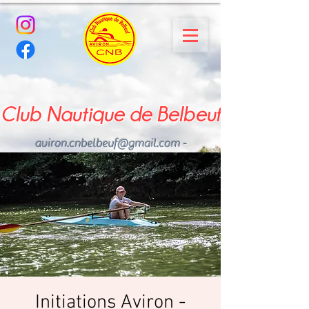
Club Nautique de Belbeuf
aviron.cnbelbeuf@gmail.com
-
02.35.02.03.33 - 06.22.49
.43.49
Initiations Aviron -