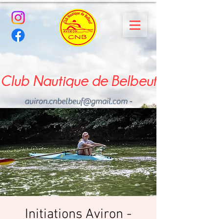
Club Nautique de Belbeuf
aviron.cnbelbeuf@gmail.com
-
02.35.02.03.33 - 06.22.49
.43.49
Initiations Aviron -