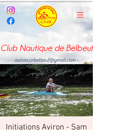
Club Nautique de Belbeuf
aviron.cnbelbeuf@gmail.com
-
02.35.02.03.33 - 06.22.49
.43.49
Initiations Aviron - Sam