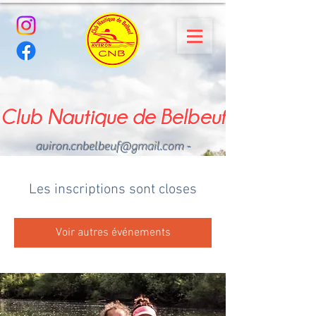
Club Nautique de Belbeuf
aviron.cnbelbeuf@gmail.com
-
02.35.02.03.33 - 06.22.49
.43.49
Les inscriptions sont closes
Voir autres événements