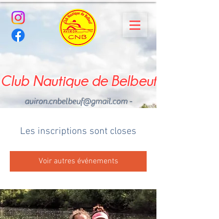
Club Nautique de Belbeuf
aviron.cnbelbeuf@gmail.com
-
02.35.02.03.33 - 06.22.49
.43.49
Les inscriptions sont closes
Voir autres événements