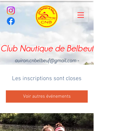
Club Nautique de Belbeuf
aviron.cnbelbeuf@gmail.com
-
02.35.02.03.33 - 06.22.49
.43.49
Les inscriptions sont closes
Voir autres événements