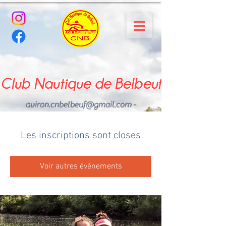
Club Nautique de Belbeuf
aviron.cnbelbeuf@gmail.com
-
02.35.02.03.33 - 06.22.49
.43.49
Les inscriptions sont closes
Voir autres événements