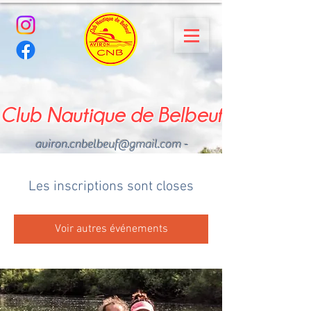
Club Nautique de Belbeuf
aviron.cnbelbeuf@gmail.com
-
02.35.02.03.33 - 06.22.49
.43.49
Les inscriptions sont closes
Voir autres événements