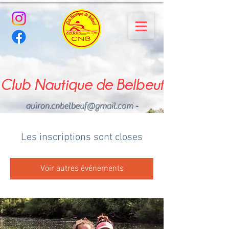
Club Nautique de Belbeuf
aviron.cnbelbeuf@gmail.com
-
02.35.02.03.33 - 06.22.49
.43.49
Les inscriptions sont closes
Voir autres événements