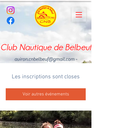
Club Nautique de Belbeuf
aviron.cnbelbeuf@gmail.com
-
02.35.02.03.33 - 06.22.49
.43.49
Les inscriptions sont closes
Voir autres événements