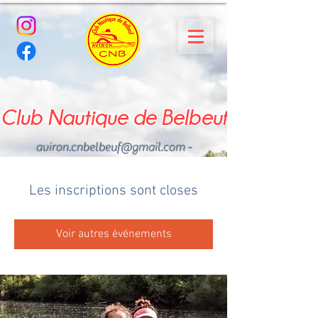
Club Nautique de Belbeuf
aviron.cnbelbeuf@gmail.com
-
02.35.02.03.33 - 06.22.49
.43.49
Les inscriptions sont closes
Voir autres événements