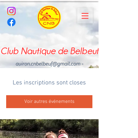
Club Nautique de Belbeuf
aviron.cnbelbeuf@gmail.com
-
02.35.02.03.33 - 06.22.49
.43.49
Les inscriptions sont closes
Voir autres événements