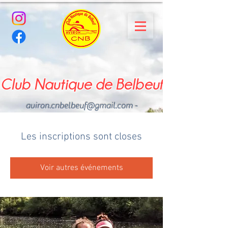
Club Nautique de Belbeuf
aviron.cnbelbeuf@gmail.com
-
02.35.02.03.33 - 06.22.49
.43.49
Les inscriptions sont closes
Voir autres événements