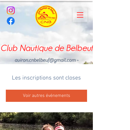
Club Nautique de Belbeuf
aviron.cnbelbeuf@gmail.com
-
02.35.02.03.33 - 06.22.49
.43.49
Les inscriptions sont closes
Voir autres événements